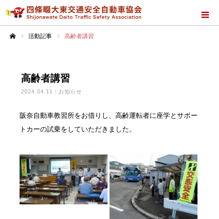
活動記事
高齢者講習
ホーム
高齢者講習
2024.04.11
お知らせ
阪奈自動車教習所をお借りし、高齢運転者に座学とサポー
トカーの試乗をしていただきました。