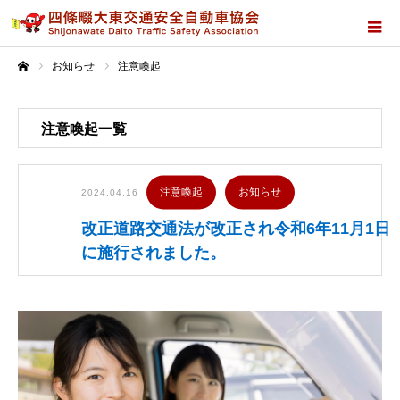
お知らせ
注意喚起
ホーム
注意喚起一覧
注意喚起
お知らせ
2024.04.16
改正道路交通法が改正され令和6年11月1日
に施行されました。