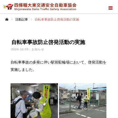
活動記事
自転車事故防止啓発活動の実施
ホーム
自転車事故防止啓発活動の実施
2024.10.03
お知らせ
自転車事故の多発に伴い駅前駐輪場において、啓発活動を
実施しました。