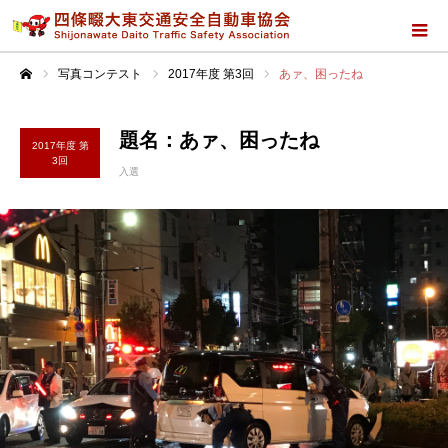
写真コンテスト
2017年度 第3回
あァ、困ったね
ホーム
題名：あァ、困ったね
2017年度 第
3回
入選