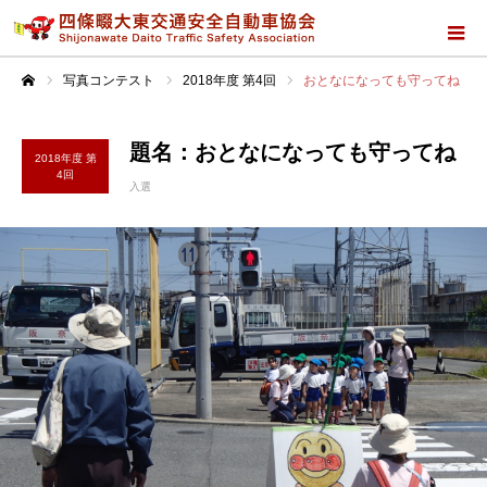
写真コンテスト
2018年度 第4回
おとなになっても守ってね
ホーム
題名：おとなになっても守ってね
2018年度 第
4回
入選