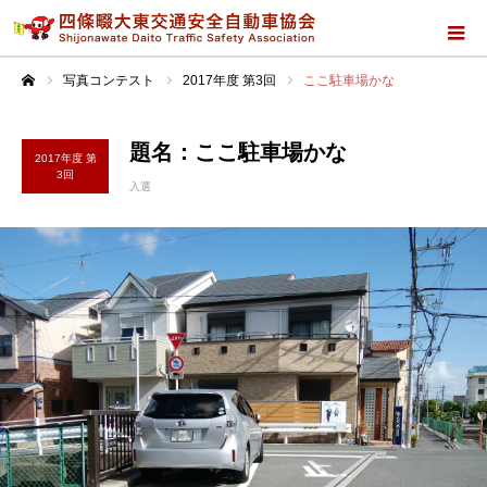
写真コンテスト
2017年度 第3回
ここ駐車場かな
ホーム
題名：ここ駐車場かな
2017年度 第
3回
入選