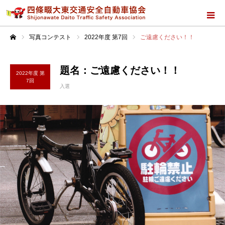
写真コンテスト
2022年度 第7回
ご遠慮ください！！
ホーム
題名：ご遠慮ください！！
2022年度 第
7回
入選