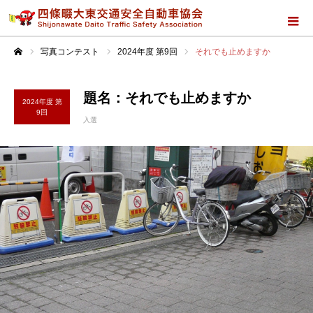
写真コンテスト
2024年度 第9回
それでも止めますか
ホーム
題名：それでも止めますか
2024年度 第
9回
入選