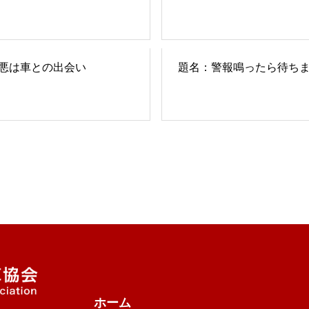
悪は車との出会い
題名：警報鳴ったら待ち
ホーム