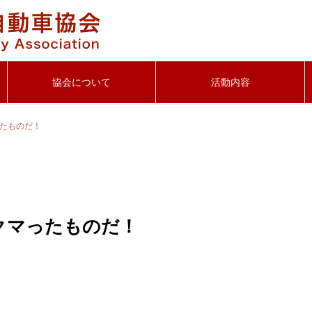
協会について
活動内容
たものだ！
クマったものだ！