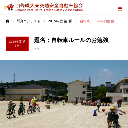
写真コンテスト
2015年度 第1回
自転車ルールのお勉強
ホーム
題名：自転車ルールのお勉強
2015年度 第
1回
入選