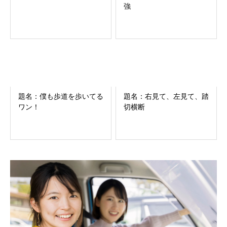
強
題名：僕も歩道を歩いてる
題名：右見て、左見て、踏
ワン！
切横断