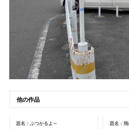
他の作品
題名：ぶつかるよ～
題名：飛