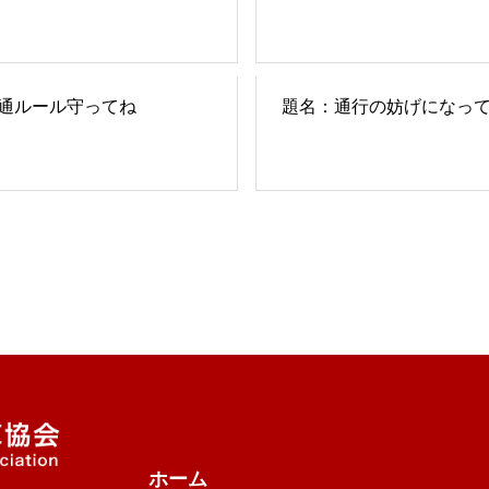
通ルール守ってね
題名：通行の妨げになっ
ホーム