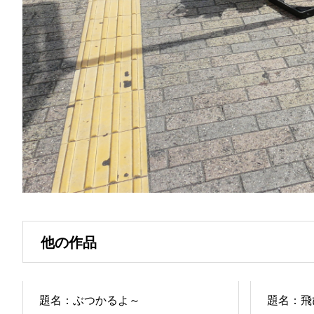
他の作品
題名：ぶつかるよ～
題名：飛