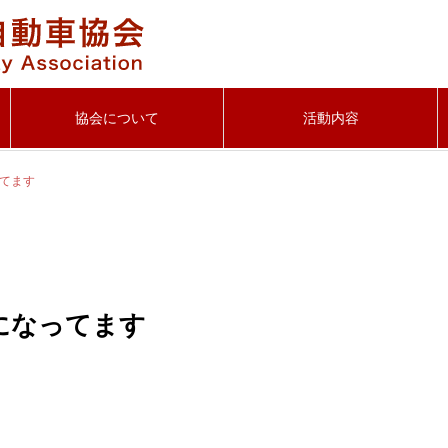
協会について
活動内容
てます
になってます