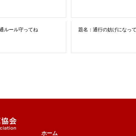
通ルール守ってね
題名：通行の妨げになっ
ホーム