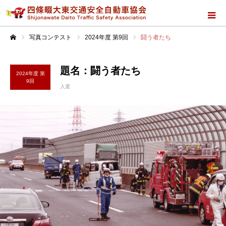
写真コンテスト
2024年度 第9回
闘う者たち
ホーム
題名：闘う者たち
2024年度 第
9回
入選