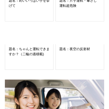
題名：めいいっぱい手を挙
題名：片手運転・傘さし
げて
運転超危険
題名：ちゃんと運転できま
題名：夜空の反射材
すか？（二輪の過積載)