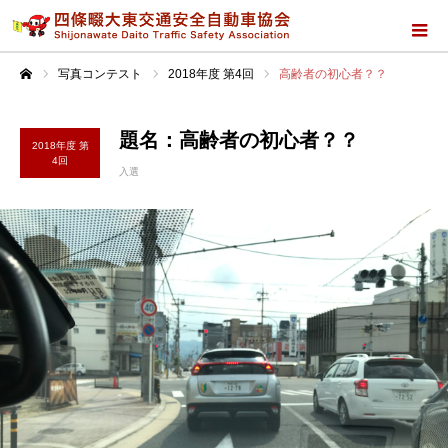
写真コンテスト
2018年度 第4回
高齢者の初心者？？
ホーム
題名：高齢者の初心者？？
2018年度 第
4回
入選