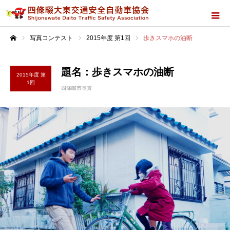
写真コンテスト
2015年度 第1回
歩きスマホの油断
ホーム
題名：歩きスマホの油断
2015年度 第
1回
四條畷市長賞