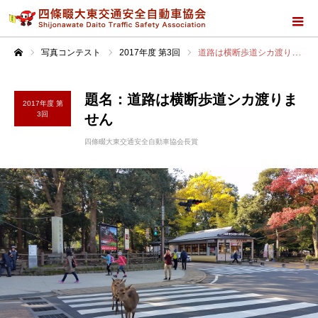
写真コンテスト
2017年度 第3回
道路は横断歩道シカ渡りません
ホーム
題名：道路は横断歩道シカ渡りま
2017年度 第
3回
せん
四條畷大東交通安全自動車協会長賞