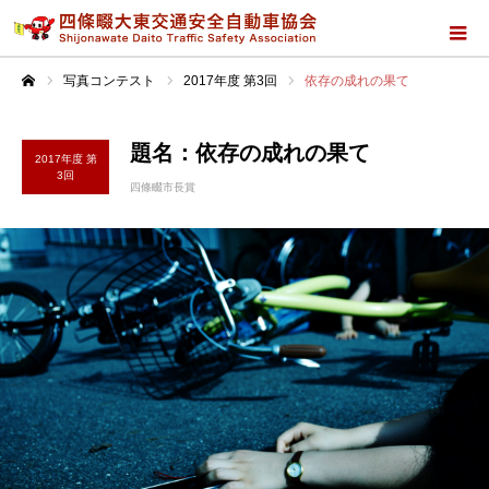
写真コンテスト
2017年度 第3回
依存の成れの果て
ホーム
題名：依存の成れの果て
2017年度 第
3回
四條畷市長賞