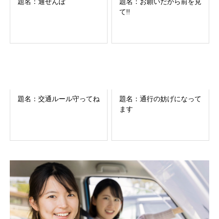
題名：通せんぼ
題名：お願いだから前を見
て!!
題名：交通ルール守ってね
題名：通行の妨げになって
ます